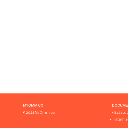
MYOMM.CO
DOCUME
© 2024 MyOmm.co
• Estat
• Tratami