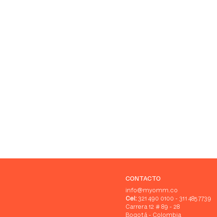
CONTACTO
info@myomm.co
Cel:
321 490 0100 - 311 485 7739
Carrera 12 # 89 - 28
Bogotá - Colombia