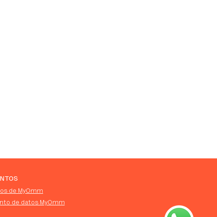
NTOS
utos de MyOmm
ento de datos MyOmm