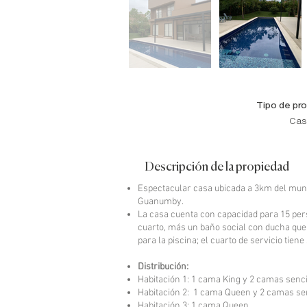
Fuera
de
la
galería
Tipo de pr
Cas
Descripción de la propiedad
Espectacular casa ubicada a 3km del mun
Guanumby.
La casa cuenta con capacidad para 15 perso
cuarto, más un baño social con ducha que 
para la piscina; el cuarto de servicio tiene
Distribución:
Habitación 1: 1 cama King y 2 camas senci
Habitación 2: 1 cama Queen y 2 camas se
Habitación 3: 1 cama Queen