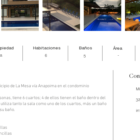
opiedad
Habitaciones
Baños
Área
a
-
6
5
Cont
icipio de La Mesa vía Anapoima en el condominio
M
nas, tiene 6 cuartos; 4 de ellos tienen el baño dentro del
32
utiliza tanto la sala como uno de los cuartos, más un baño
 su baño.
i
llas
ncillas