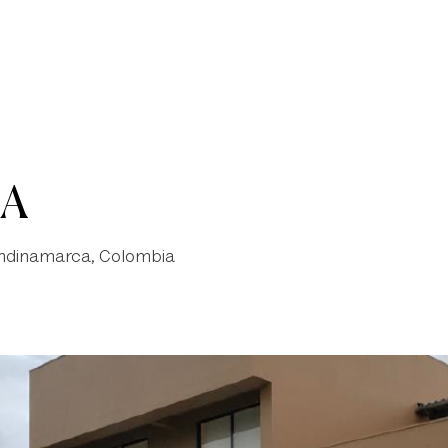
nicio
Club La Isla
Contáctanos
Conócenos
El 
CA
ndinamarca, Colombia