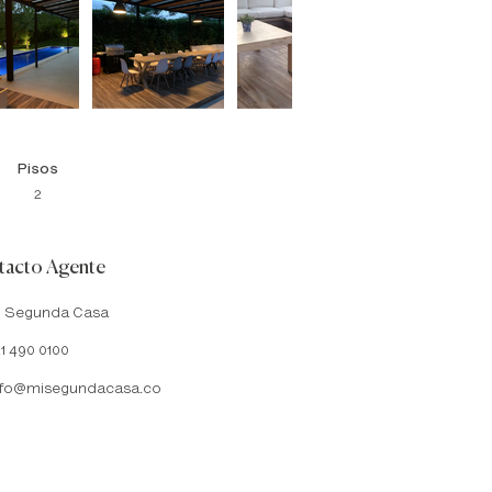
Pisos
2
acto Agente
i Segunda Casa
1 490 0100
nfo@misegundacasa.co