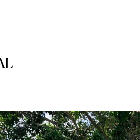
nicio
Club La Isla
Contáctanos
Conócenos
El 
AL