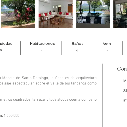
opiedad
Habitaciones
Baños
Área
a
-
4
4
Cont
 Meseta de Santo Domingo, la Casa es de arquitectura
M
paisaje espectacular sobre el valle de los lanceros como
32
metros cuadrados, terraza, y toda alcoba cuenta con baño
i
n:
1,200,000