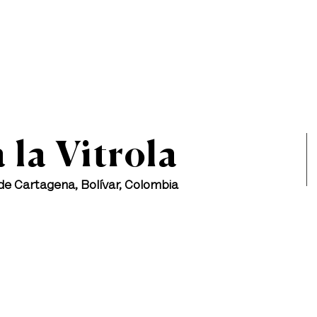
nicio
Club La Isla
Contáctanos
Conócenos
El 
 la Vitrola
de Cartagena, Bolívar, Colombia