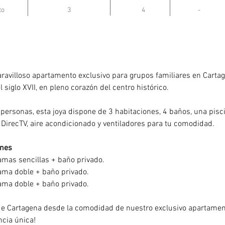
to
3
4
-
 propiedad
ravilloso apartamento exclusivo para grupos familiares en Carta
 siglo XVII, en pleno corazón del centro histórico.
personas, esta joya dispone de 3 habitaciones, 4 baños, una pisc
 DirecTV, aire acondicionado y ventiladores para tu comodidad.
ones 
amas sencillas + baño privado.
cama doble + baño privado.
cama doble + baño privado.
de Cartagena desde la comodidad de nuestro exclusivo apartamen
ncia única!