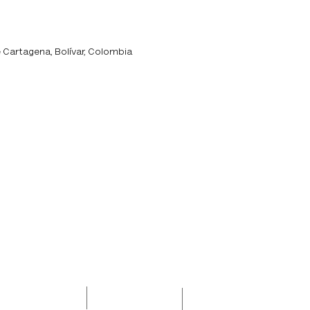
opiedad
 Cartagena, Bolívar, Colombia
321 490 0100
info@misegundacas
Mi Segunda Casa