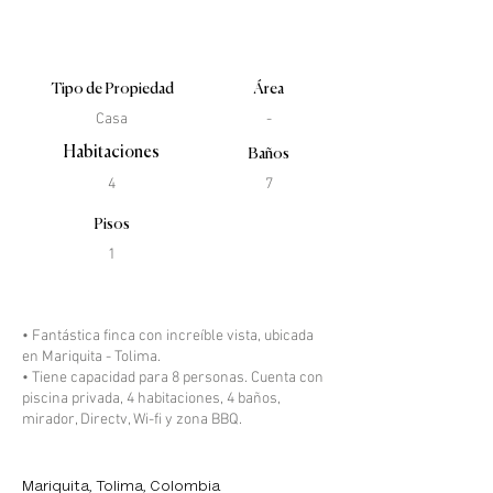
Tipo de Propiedad
Área
Casa
-
Habitaciones
Baños
4
7
Pisos
1
Descripción de la propiedad
• Fantástica finca con increíble vista, ubicada
en Mariquita - Tolima.
• Tiene capacidad para 8 personas. Cuenta con
piscina privada, 4 habitaciones, 4 baños,
mirador, Directv, Wi-fi y zona BBQ.
Locación de la Propiedad
Mariquita, Tolima, Colombia