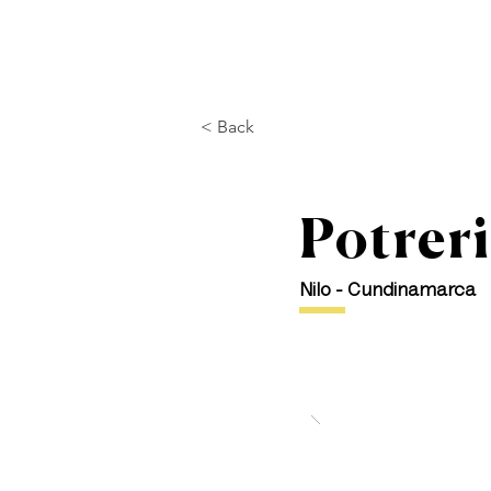
I
< Back
Potreri
Nilo - Cundinamarca