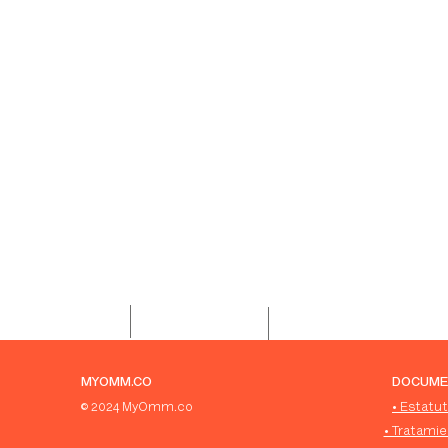
321 490 0100
info@misegundacas
Mi Segunda Casa
MYOMM.CO
DOCUME
© 2024 MyOmm.co
• Estat
• Tratami