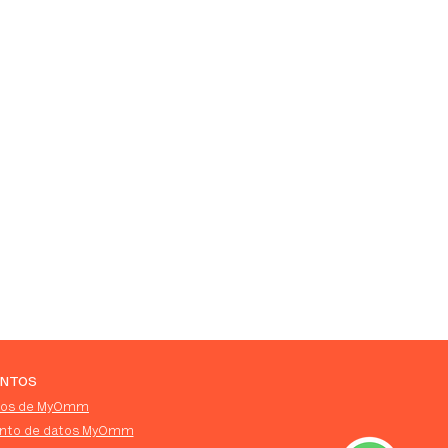
a.co
NTOS
utos de MyOmm
ento de datos MyOmm