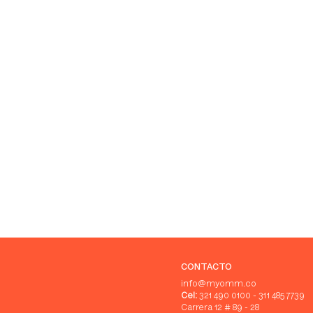
CONTACTO
info@myomm.co
Cel:
321 490 0100 - 311 485 7739
Carrera 12 # 89 - 28