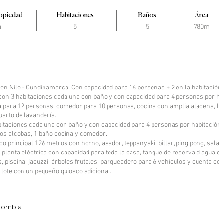
opiedad
Habitaciones
Baños
Área
a
5
5
780m
a propiedad
en Nilo - Cundinamarca. Con capacidad para 16 personas + 2 en la habitació
on 3 habitaciones cada una con baño y con capacidad para 4 personas por h
la para 12 personas, comedor para 10 personas, cocina con amplia alacena, 
arto de lavandería.
bitaciones cada una con baño y con capacidad para 4 personas por habitació
os alcobas, 1 baño cocina y comedor.
co principal 126 metros con horno, asador, teppanyaki, billar, ping pong, sal
planta eléctrica con capacidad para toda la casa, tanque de reserva d agua 
 piscina, jacuzzi, árboles frutales, parqueadero para 6 vehículos y cuenta 
l lote con un pequeño quiosco adicional.
opiedad
olombia