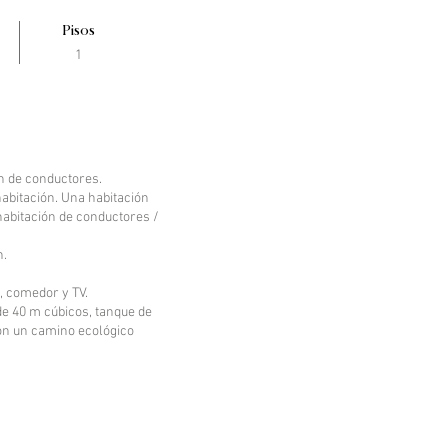
Pisos
1
n de conductores.
abitación. Una habitación
habitación de conductores /
n.
a, comedor y TV.
de 40 m cúbicos, tanque de
con un camino ecológico