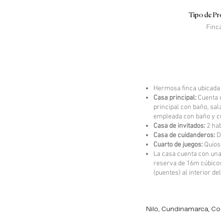
Tipo de Pr
Finc
Descripción de l
Hermosa finca ubicada 
Casa principal:
Cuenta c
principal con baño, sa
empleada con baño y cu
Casa de invitados:
2 ha
Casa de cuidanderos:
D
Cuarto de juegos:
Quios
La casa cuenta con una 
reserva de 16m cúbicos,
(puentes) al interior de
Locación de la Pr
Nilo, Cundinamarca, C